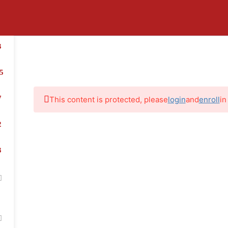
3
5
7
This content is protected, please
login
and
enroll
in
Alle Preise inkl. der gesetzlichen MwSt.
2
3