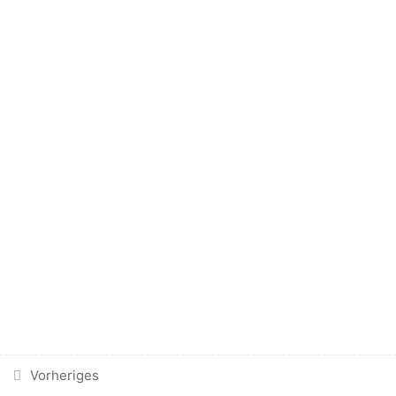
5.2
Die 3 wichtigsten Prinzipien
von Dr. Ernährung
5.3
MOJO Rezeptbuch
Vorheriges