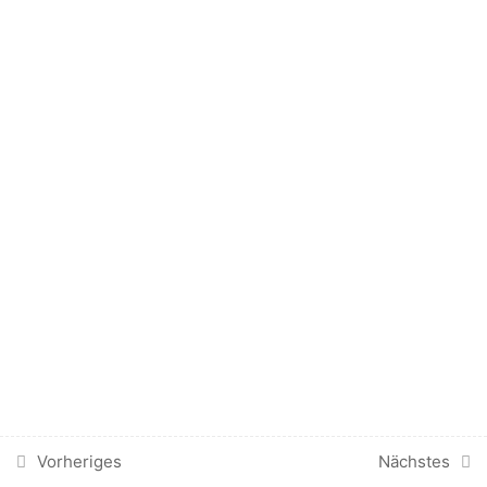
2.6
3 wichtige Supplemente –
Dr. Markus Sugg
2.7
Clean Eating
2.8
Immunneutrale Nahrung
2.9
Regional und Saisonal
2.10
Der Ölwechsel
2.11
Erkenntnisse von
Ballaststoffe
2.12
Erst Jagen dann Essen
Vorheriges
Nächstes